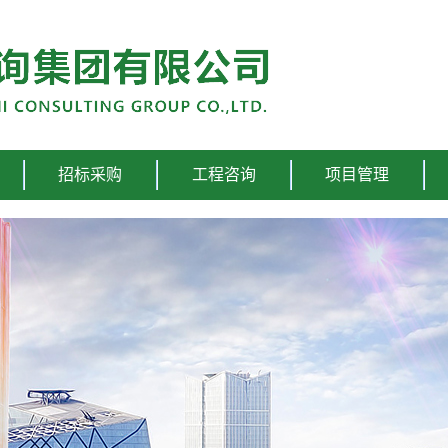
招标采购
工程咨询
项目管理