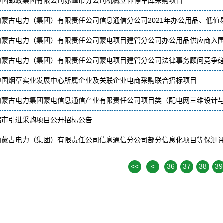
中国邮政集团有限公司赤峰市分公司机械立体停车库采购项目
内蒙古电力（集团）有限责任公司信息通信分公司2021年办公用品、低值
内蒙古电力（集团）有限责任公司蒙电项目建管分公司办公用品供应商入
内蒙古电力（集团）有限责任公司蒙电项目建管分公司法律事务顾问竞争
中国烟草实业发展中心所属企业及关联企业电商采购联合招标项目
内蒙古电力集团蒙电信息通信产业有限责任公司项目类（配电网三维设计与
超市引进采购项目公开招标公告
内蒙古电力（集团）有限责任公司信息通信分公司部分信息化项目等保测
<<
<
36
37
38
39