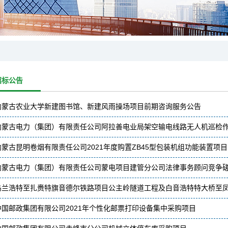
招标公告
内蒙古农业大学新建图书馆、新建风雨操场项目前期咨询服务公告
内蒙古电力（集团）有限责任公司阿拉善电业局架空输电线路无人机巡检
内蒙古昆明卷烟有限责任公司2021年度购置ZB45型包装机组功能装置项目
内蒙古电力（集团）有限责任公司蒙电项目建管分公司法律事务顾问竞争
乌兰浩特至扎赉特旗音德尔铁路项目公主岭隧道工程及白音浩特特大桥至
中国邮政集团有限公司2021年个性化邮票打印设备集中采购项目