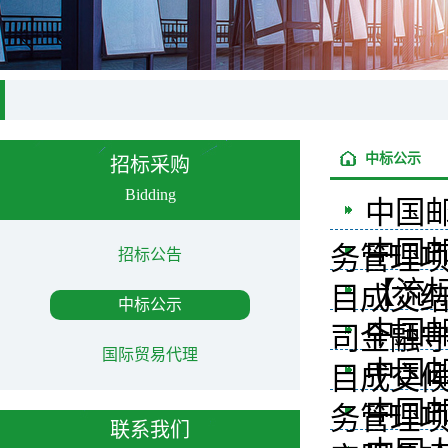
中标公示
招标采购
Bidding
中国
中国
务管理
招标公告
【流
目成交
中标公示
中国
司金融
国际贸易代理
中国
目成交
中国
务管理
联系我们