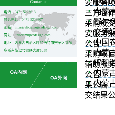
中国
安服务
Contact us
内蒙
三方合作
电话：0471-5223613
鄂尔
投诉电话：0471-5223607
采购成
邮箱：imzs@aliciamujicadesign.com
交通
安服务
网址：//aliciamujicadesign.com/
中国
公告
地址：内蒙古自治区呼和浩特市赛罕区鄂尔
内蒙
多斯东街12号银联大厦10层
采购项
呼和
辅助服
内蒙
公告
内蒙
果公告
交结果