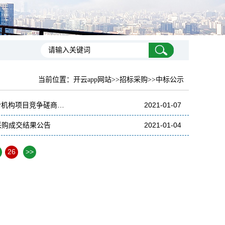
当前位置：
开云app网站
>>招标采购>>中标公示
中介机构项目竞争磋商…
2021-01-07
采购成交结果公告
2021-01-04
26
>>