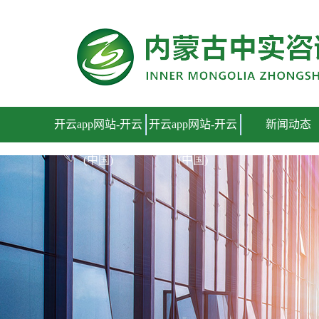
开云app网站
开云app网站-开云
开云app网站-开云
新闻动态
(中国)
(中国)