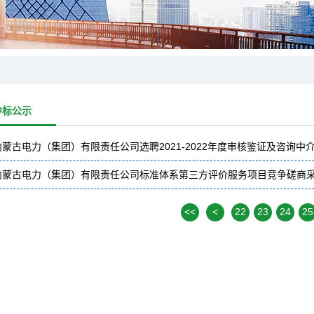
中标公示
内蒙古电力（集团）有限责任公司选聘2021-2022年度审核鉴证及咨询
内蒙古电力（集团）有限责任公司标准体系第三方评价服务项目竞争磋商
<<
<
22
23
24
25