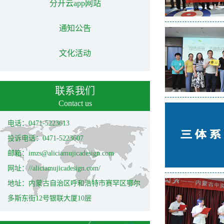
分开云app网站
通知公告
文化活动
联系我们
Contact us
电话：0471-5223613
投诉电话：0471-5223607
邮箱：imzs@aliciamujicadesign.com
网址：//aliciamujicadesign.com/
地址：内蒙古自治区呼和浩特市赛罕区鄂尔
多斯东街12号银联大厦10层