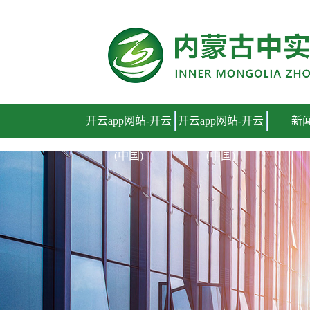
开云app网站
开云app网站-开云
开云app网站-开云
新
(中国)
(中国)