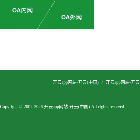
开云app网站-开云(中国)
/
开云app网站-开
Copyright © 2002-2026 开云app网站-开云(中国) All rights reserved.