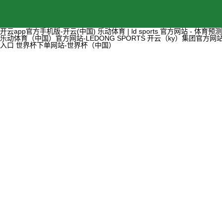
开云app官方手机版-开云(中国)
乐动体育 | ld sports 官方网站 - 体
乐动体育（中国）官方网站-LEDONG SPORTS
开云（ky）集团官方网
入口
世界杯下单网站-世界杯（中国）