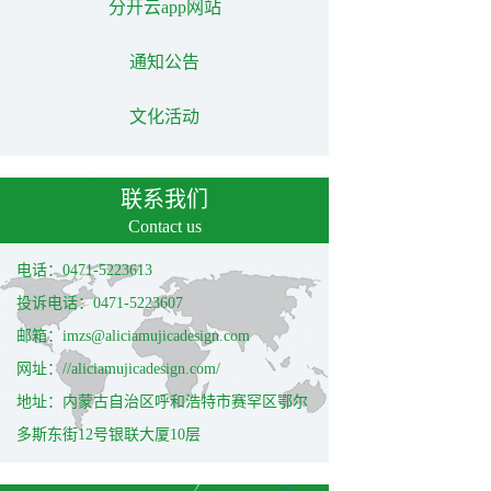
分开云app网站
通知公告
文化活动
联系我们
Contact us
电话：0471-5223613
投诉电话：0471-5223607
邮箱：imzs@aliciamujicadesign.com
网址：//aliciamujicadesign.com/
地址：内蒙古自治区呼和浩特市赛罕区鄂尔
多斯东街12号银联大厦10层