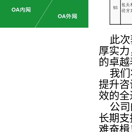
此次
厚实力
的卓越
我们
提升咨
效的全
公司
长期支
难奋楫