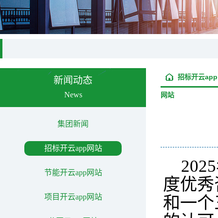
招标开云app
新闻动态
News
网站
集团新闻
招标开云app网站
20
节能开云app网站
度优秀
项目开云app网站
和一个