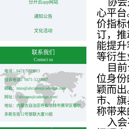
协会
分开云app网站
心平台
通知公告
价指标
文化活动
订，推
能提升
联系我们
等衍生
Contact us
目前
电话：0471-5223613
位身份
投诉电话：0471-5223607
颖而出
邮箱：imzs@aliciamujicadesign.com
网址：//aliciamujicadesign.com/
市、旗
地址：内蒙古自治区呼和浩特市赛罕区鄂尔
称带来
多斯东街12号银联大厦10层
入会