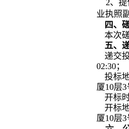
2
、提
业执照
四、
本次
五、
递交投
02:30；
投标地
厦10层
开标时间
开标地
厦10层
六、