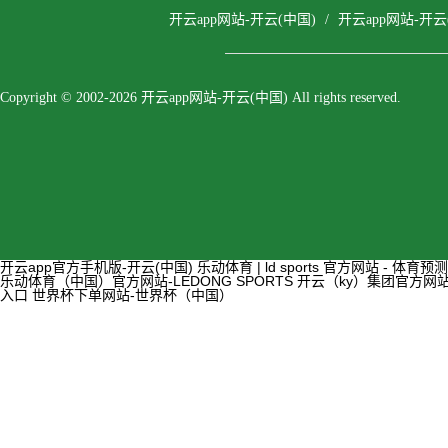
开云app网站-开云(中国)
/
开云app网站-开
Copyright © 2002-2026 开云app网站-开云(中国) All rights reserved.
开云app官方手机版-开云(中国)
乐动体育 | ld sports 官方网站 - 体
乐动体育（中国）官方网站-LEDONG SPORTS
开云（ky）集团官方网
入口
世界杯下单网站-世界杯（中国）