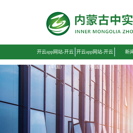
开云app网站
开云app网站-开云
开云app网站-开云
新
(中国)
(中国)