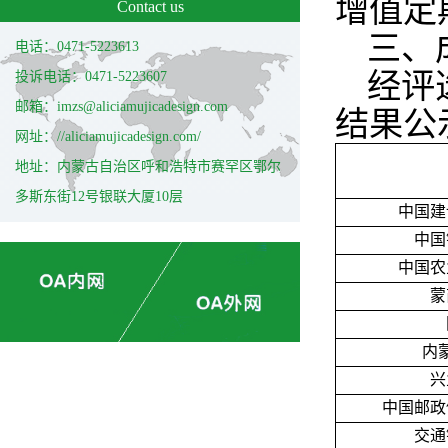
增值定
Contact us
三、
电话：0471-5223613
经评
投诉电话：0471-5223607
邮箱：imzs@aliciamujicadesign.com
结果公
网址：//aliciamujicadesign.com/
地址：内蒙古自治区呼和浩特市赛罕区鄂尔
多斯东街12号银联大厦10层
中国建
中国
中国农
蒙
内
兴
中国邮政
交通