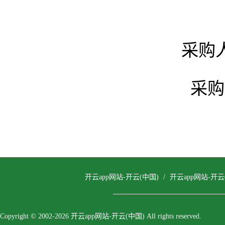
采购
采购
开云app网站-开云(中国)
/
开云app网站-开
Copyright © 2002-2026 开云app网站-开云(中国) All rights reserved.