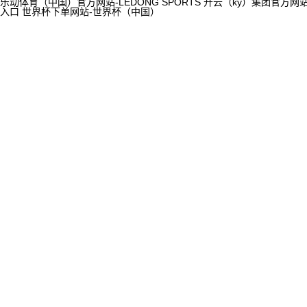
乐动体育（中国）官方网站-LEDONG SPORTS
开云（ky）集团官方网
入口
世界杯下单网站-世界杯（中国）