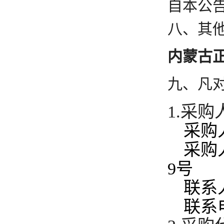
自本公
八、其
内蒙古正
九、凡
1.
采购
采购
采购
9号
联系
联系