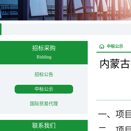
中标公示
招标采购
Bidding
内蒙古
招标公告
中标公示
国际贸易代理
一、项目编
联系我们
二、项