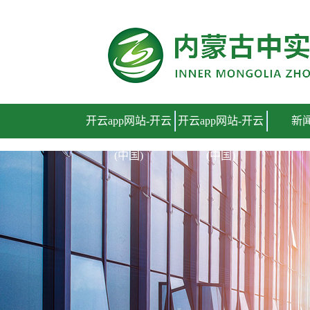
开云app网站
开云app网站-开云
开云app网站-开云
新
(中国)
(中国)