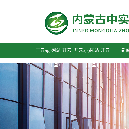
开云app网站
开云app网站-开云
开云app网站-开云
新
(中国)
(中国)