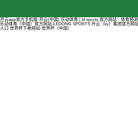
开云app官方手机版-开云(中国)
乐动体育 | ld sports 官方网站 - 体
乐动体育（中国）官方网站-LEDONG SPORTS
开云（ky）集团官方网
入口
世界杯下单网站-世界杯（中国）