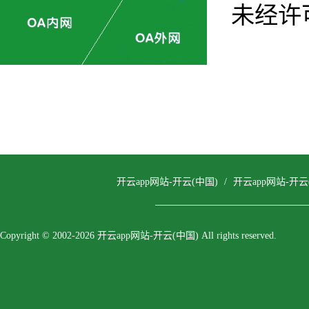
未经许
开云app网站-开云(中国)
/
开云app网站-开
Copyright © 2002-2026 开云app网站-开云(中国) All rights reserved.