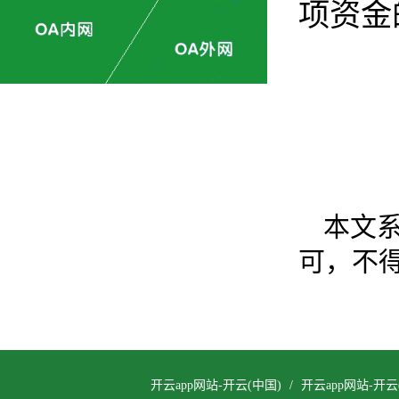
项资金
本文
可，不
开云app网站-开云(中国)
/
开云app网站-开