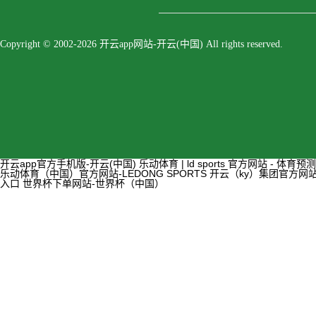
Copyright © 2002-2026 开云app网站-开云(中国) All rights reserved.
开云app官方手机版-开云(中国)
乐动体育 | ld sports 官方网站 - 体
乐动体育（中国）官方网站-LEDONG SPORTS
开云（ky）集团官方网
入口
世界杯下单网站-世界杯（中国）