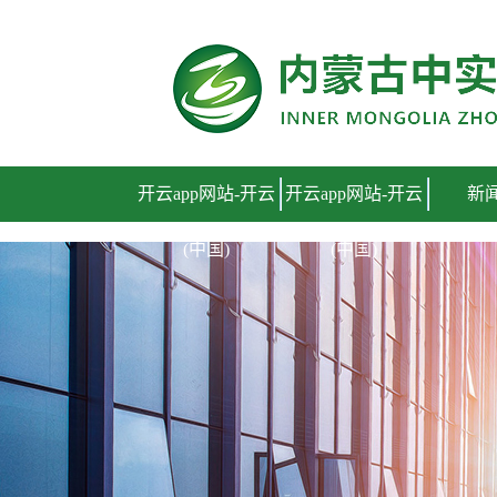
开云app网站
开云app网站-开云
开云app网站-开云
新
(中国)
(中国)