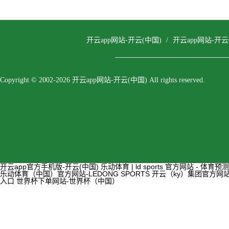
开云app网站-开云(中国)
/
开云app网站-开
Copyright © 2002-2026 开云app网站-开云(中国) All rights reserved.
开云app官方手机版-开云(中国)
乐动体育 | ld sports 官方网站 - 体
乐动体育（中国）官方网站-LEDONG SPORTS
开云（ky）集团官方网
入口
世界杯下单网站-世界杯（中国）