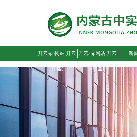
开云app网站
开云app网站-开云
开云app网站-开云
新
(中国)
(中国)