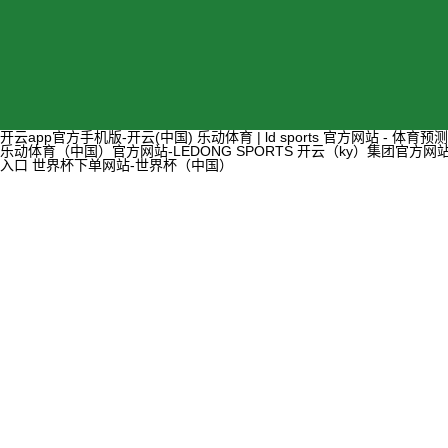
开云app官方手机版-开云(中国)
乐动体育 | ld sports 官方网站 - 体
乐动体育（中国）官方网站-LEDONG SPORTS
开云（ky）集团官方网
入口
世界杯下单网站-世界杯（中国）