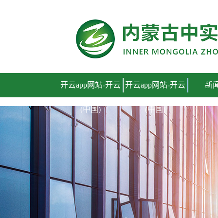
开云app网站
开云app网站-开云
开云app网站-开云
新
(中国)
(中国)