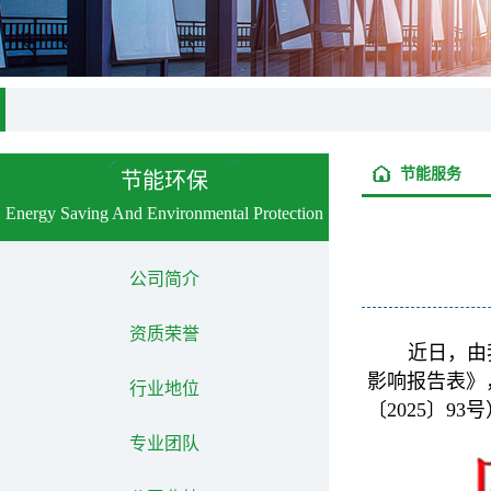
节能服务
节能环保
Energy Saving And Environmental Protection
公司简介
资质荣誉
近日，由
影响报告表》
行业地位
〔2025〕9
专业团队