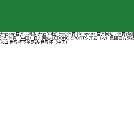
开云app官方手机版-开云(中国)
乐动体育 | ld sports 官方网站 - 体
乐动体育（中国）官方网站-LEDONG SPORTS
开云（ky）集团官方网
入口
世界杯下单网站-世界杯（中国）