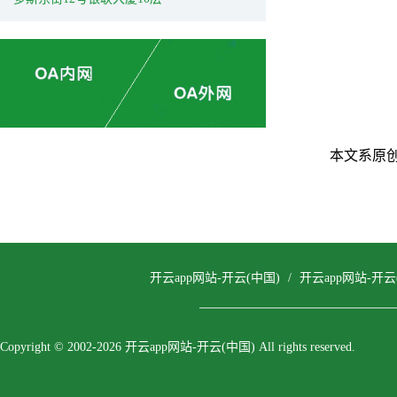
本文系原
开云app网站-开云(中国)
/
开云app网站-开
Copyright © 2002-2026 开云app网站-开云(中国) All rights reserved.