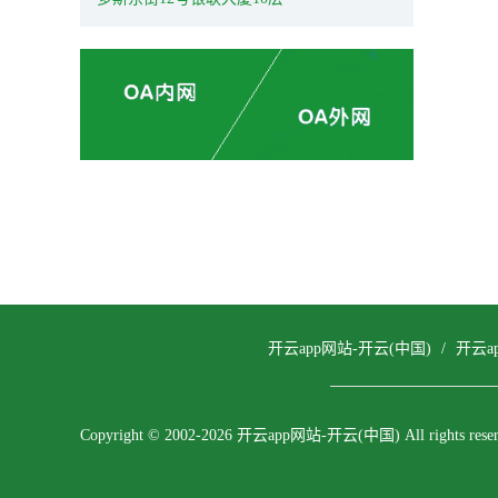
开云app网站-开云(中国)
/
开云a
Copyright © 2002-2026 开云app网站-开云(中国) All rights reser