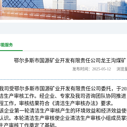
节能服务
鄂尔多斯市国源矿业开发有限责任公司龙王沟煤矿
发布时间：2025-05-12 浏览
我司受鄂尔多斯市国源矿业开发有限责任公司委托，于202
洁生产审核工作。经企业、专家及我司咨询团队协同推进
程工作，审核结果符合《清洁生产审核办法》要求。
该企业第一轮清洁生产审核产生的环境效益和经济效益使
认识。本轮清洁生产审核使企业清洁生产审核小组成员掌
生产审核工作奠定了基础。