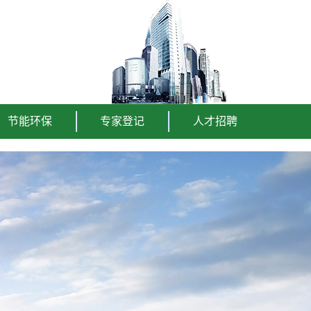
节能环保
专家登记
人才招聘